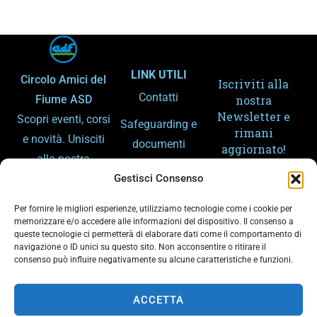
LINK UTILI
Circolo Amici del
Iscriviti alla
Contatti
Fiume ASD
nostra
Newsletter e
Scopri eventi, corsi
Safeguarding e
rimani
e novità. Unisciti
documenti
aggiornato!
alla nostra
Amministrazion
community e
Gestisci Consenso
e trasparente
condividi la
Per fornire le migliori esperienze, utilizziamo tecnologie come i cookie per
Gemellaggi
passione per lo
memorizzare e/o accedere alle informazioni del dispositivo. Il consenso a
queste tecnologie ci permetterà di elaborare dati come il comportamento di
sport e il fiume.
Arpa – Meteo
navigazione o ID unici su questo sito. Non acconsentire o ritirare il
consenso può influire negativamente su alcune caratteristiche e funzioni.
Arpa – Piene
Ho letto e
accetto la
ACCETTA
Privacy Policy