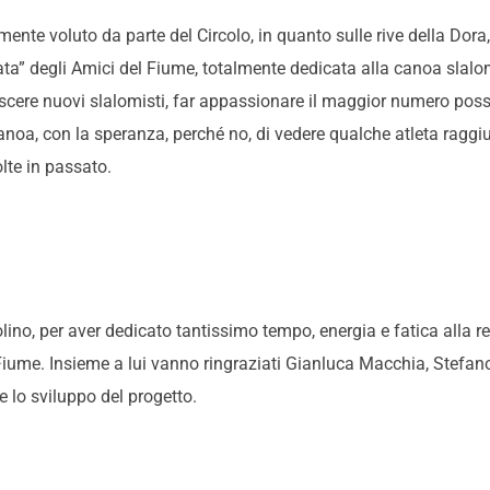
nte voluto da parte del Circolo, in quanto sulle rive della Dora
ata” degli Amici del Fiume, totalmente dedicata alla canoa slalo
escere nuovi slalomisti, far appassionare il maggior numero poss
oa, con la speranza, perché no, di vedere qualche atleta raggiung
olte in passato.
olino, per aver dedicato tantissimo tempo, energia e fatica alla 
 Fiume. Insieme a lui vanno ringraziati Gianluca Macchia, Stefan
e lo sviluppo del progetto.