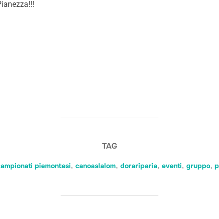
ianezza!!!
TAG
campionati piemontesi
,
canoaslalom
,
dorariparia
,
eventi
,
gruppo
,
p