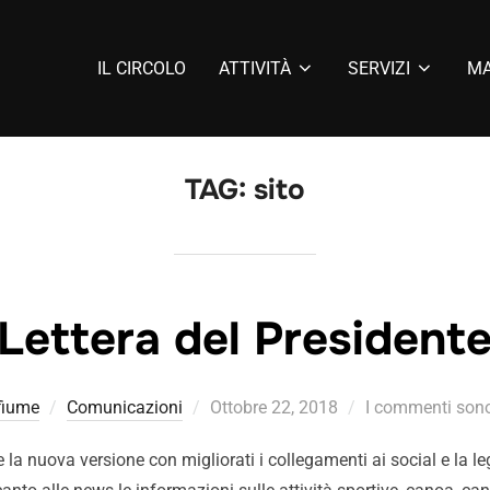
IL CIRCOLO
ATTIVITÀ
SERVIZI
MA
TAG:
sito
Lettera del President
fiume
Comunicazioni
Ottobre 22, 2018
I commenti sono 
ine la nuova versione con migliorati i collegamenti ai social e la leg