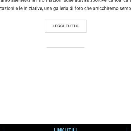
anto alle news le informazioni sulle attività sportive, canoa, can
azioni e le iniziative, una galleria di foto che arricchiremo semp
LEGGI TUTTO
LINK UTILI