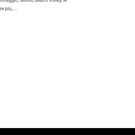
ottaggio, tennis, beach volley, le
re più, …