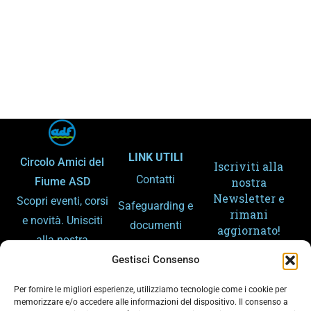
LINK UTILI
Circolo Amici del
Iscriviti alla
Contatti
Fiume ASD
nostra
Newsletter e
Scopri eventi, corsi
Safeguarding e
rimani
e novità. Unisciti
documenti
aggiornato!
alla nostra
Amministrazion
community e
Gestisci Consenso
e trasparente
condividi la
Per fornire le migliori esperienze, utilizziamo tecnologie come i cookie per
Gemellaggi
passione per lo
memorizzare e/o accedere alle informazioni del dispositivo. Il consenso a