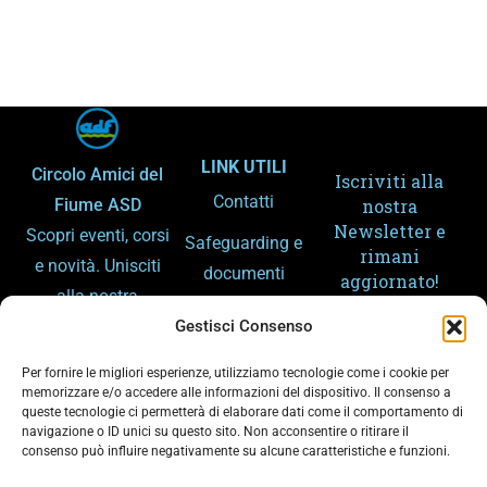
LINK UTILI
Circolo Amici del
Iscriviti alla
Contatti
Fiume ASD
nostra
Newsletter e
Scopri eventi, corsi
Safeguarding e
rimani
e novità. Unisciti
documenti
aggiornato!
alla nostra
Amministrazion
Gestisci Consenso
community e
e trasparente
condividi la
Per fornire le migliori esperienze, utilizziamo tecnologie come i cookie per
Gemellaggi
passione per lo
memorizzare e/o accedere alle informazioni del dispositivo. Il consenso a
queste tecnologie ci permetterà di elaborare dati come il comportamento di
sport e il fiume.
Arpa – Meteo
navigazione o ID unici su questo sito. Non acconsentire o ritirare il
consenso può influire negativamente su alcune caratteristiche e funzioni.
Arpa – Piene
Ho letto e