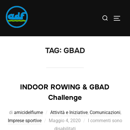
TAG:
GBAD
INDOOR ROWING & GBAD
Challenge
di
amicidelfiume
Attività e Iniziative
,
Comunicazioni
,
Imprese sportive
Maggio 4, 2020
I commenti sono
disabilitati