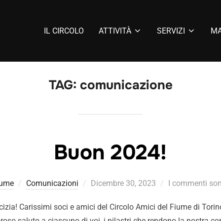
IL CIRCOLO
ATTIVITÀ
SERVIZI
MA
TAG:
comunicazione
Buon 2024!
iume
Comunicazioni
Dicembre 30, 2023
I commenti sono
zia! Carissimi soci e amici del Circolo Amici del Fiume di Torin
oso saluto a ciascuno di voi, i pilastri che rendono la nostra co