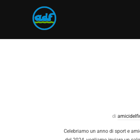
di
amicidelf
Celebriamo un anno di sport e amici
del 2024, vogliamo inviare un calor