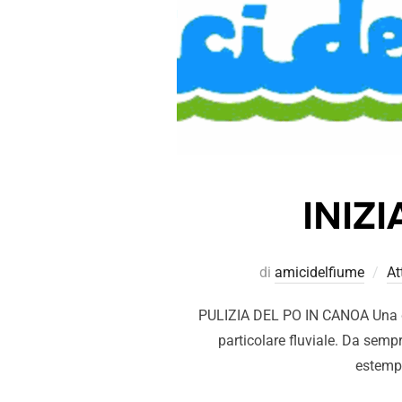
INIZ
di
amicidelfiume
At
PULIZIA DEL PO IN CANOA Una delle
particolare fluviale. Da sempr
estempo