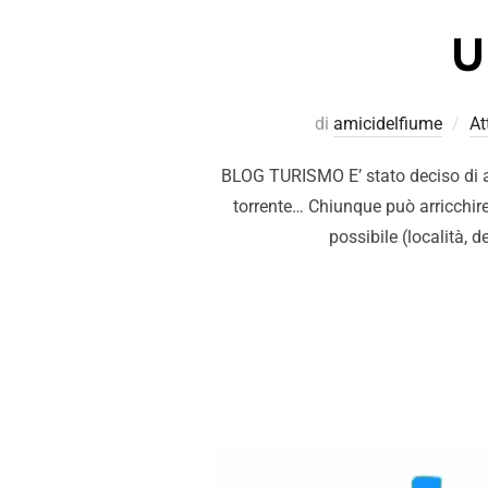
U
di
amicidelfiume
At
BLOG TURISMO E’ stato deciso di apri
torrente… Chiunque può arricchire
possibile (località, d