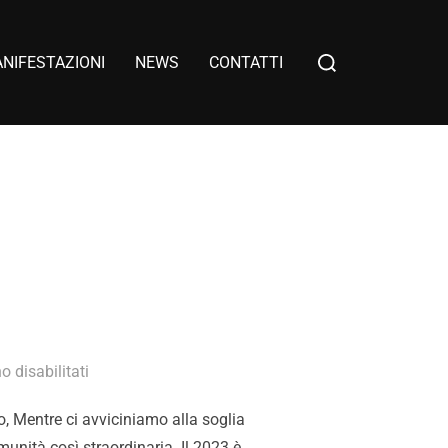
NIFESTAZIONI
NEWS
CONTATTI
 disabilitati
o, Mentre ci avviciniamo alla soglia
munità così straordinaria. Il 2023 è