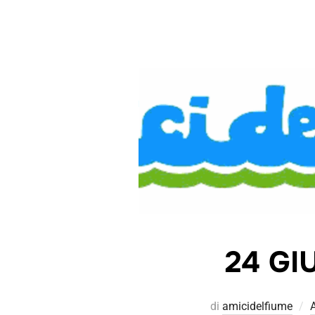
24 GI
di
amicidelfiume
A