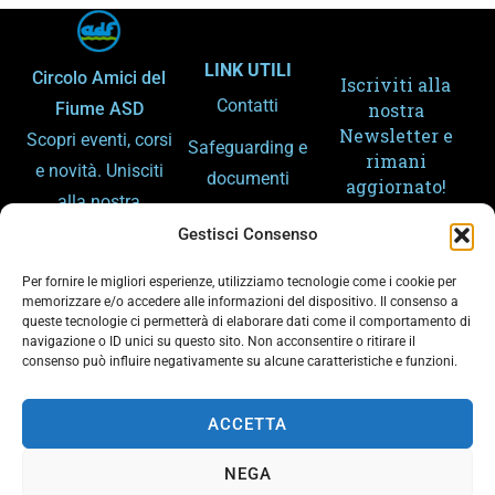
LINK UTILI
Circolo Amici del
Iscriviti alla
Contatti
Fiume ASD
nostra
Newsletter e
Scopri eventi, corsi
Safeguarding e
rimani
e novità. Unisciti
documenti
aggiornato!
alla nostra
Amministrazion
community e
Gestisci Consenso
e trasparente
condividi la
Per fornire le migliori esperienze, utilizziamo tecnologie come i cookie per
Gemellaggi
passione per lo
memorizzare e/o accedere alle informazioni del dispositivo. Il consenso a
queste tecnologie ci permetterà di elaborare dati come il comportamento di
sport e il fiume.
Arpa – Meteo
navigazione o ID unici su questo sito. Non acconsentire o ritirare il
consenso può influire negativamente su alcune caratteristiche e funzioni.
Arpa – Piene
Ho letto e
accetto la
ACCETTA
Privacy Policy
del sito
NEGA