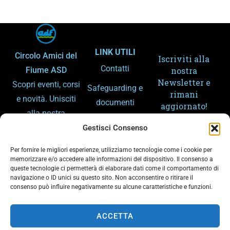
LINK UTILI
Circolo Amici del
Iscriviti alla
Contatti
Fiume ASD
nostra
Newsletter e
Scopri eventi, corsi
Safeguarding e
rimani
e novità. Unisciti
documenti
aggiornato!
alla nostra
Amministrazion
community e
Gestisci Consenso
e trasparente
condividi la
Per fornire le migliori esperienze, utilizziamo tecnologie come i cookie per
Gemellaggi
passione per lo
memorizzare e/o accedere alle informazioni del dispositivo. Il consenso a
queste tecnologie ci permetterà di elaborare dati come il comportamento di
sport e il fiume.
Arpa – Meteo
navigazione o ID unici su questo sito. Non acconsentire o ritirare il
consenso può influire negativamente su alcune caratteristiche e funzioni.
Arpa – Piene
Ho letto e
accetto la
ACCETTA
Privacy Policy