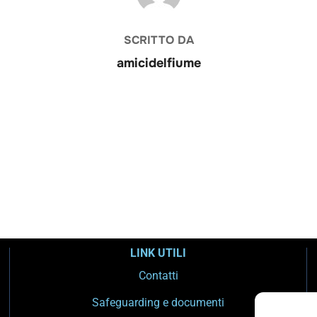
SCRITTO DA
amicidelfiume
LINK UTILI
Contatti
Safeguarding e documenti