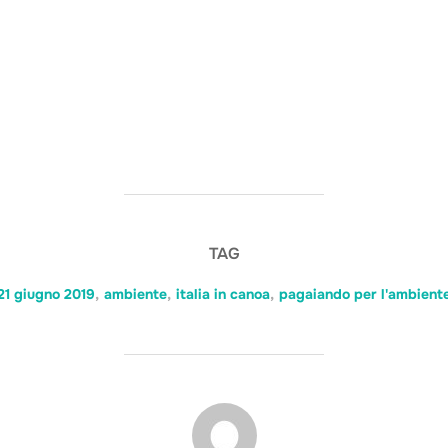
TAG
21 giugno 2019
,
ambiente
,
italia in canoa
,
pagaiando per l'ambient
AUTORE DELL'ARTICOLO