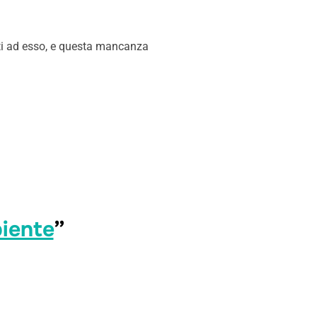
nti ad esso, e questa mancanza
biente
”