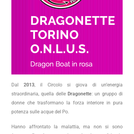
Dal
2013
, il Circolo si giova di un’energia
straordinaria, quella delle
Dragonette
: un gruppo di
donne che trasformano la forza interiore in pura
potenza sulle acque del Po.
Hanno affrontato la malattia, ma non si sono