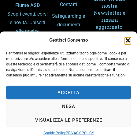
Contatti
Fiume ASD
nostra
Newsletter e
Scopri eventi, corsi
Safeguarding e
rimani
e novità. Unisciti
documenti
aggiornato!
alla nostra
Amministrazion
community e
Gestisci Consenso
e trasparente
condividi la
Per fornire le migliori esperienze, utilizziamo tecnologie come i cookie per
Gemellaggi
passione per lo
memorizzare e/o accedere alle informazioni del dispositivo. Il consenso a
queste tecnologie ci permetterà di elaborare dati come il comportamento di
sport e il fiume.
Arpa – Meteo
navigazione o ID unici su questo sito. Non acconsentire o ritirare il
consenso può influire negativamente su alcune caratteristiche e funzioni.
Arpa – Piene
Ho letto e
accetto la
ACCETTA
Privacy Policy
del sito
NEGA
© Tutti i diritti riservati Amici del Fiume ASD
VISUALIZZA LE PREFERENZE
97501460014 |
Privacy Policy
|
Credits
Sostieni il CIRCOLO AMICI DEL FIUME A.S.D. con il tuo
✕
5x1000! Indica il C.F. 97501460014
Cookie Policy
PRIVACY POLICY