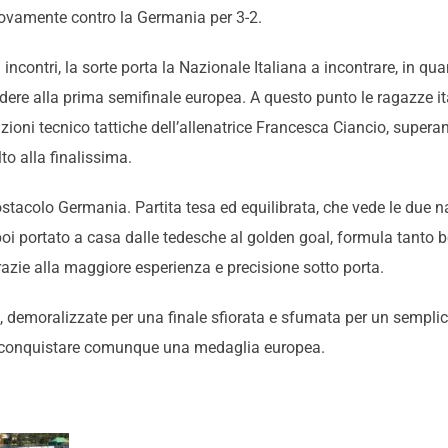
uovamente contro la Germania per 3-2.
 incontri, la sorte porta la Nazionale Italiana a incontrare, in qu
edere alla prima semifinale europea. A questo punto le ragazze i
izioni tecnico tattiche dell’allenatrice Francesca Ciancio, super
lto alla finalissima.
ostacolo Germania. Partita tesa ed equilibrata, che vede le due na
poi portato a casa dalle tedesche al golden goal, formula tanto 
razie alla maggiore esperienza e precisione sotto porta.
, demoralizzate per una finale sfiorata e sfumata per un sempli
di conquistare comunque una medaglia europea.