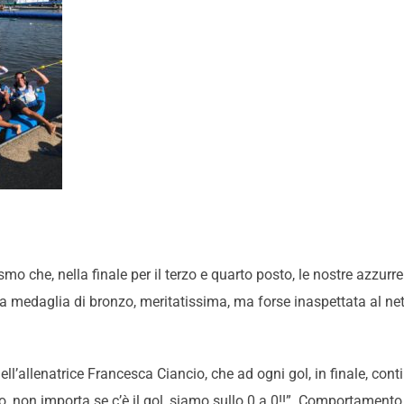
mo che, nella finale per il terzo e quarto posto, le nostre azzurr
 medaglia di bronzo, meritatissima, ma forse inaspettata al netto
l’allenatrice Francesca Ciancio, che ad ogni gol, in finale, cont
, non importa se c’è il gol, siamo sullo 0 a 0!!”. Comportamento