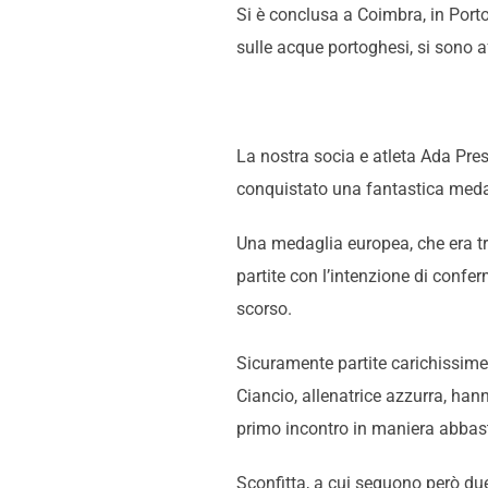
Si è conclusa a Coimbra, in Port
sulle acque portoghesi, si sono a
La nostra socia e atleta Ada Pres
conquistato una fantastica meda
Una medaglia europea, che era tra 
partite con l’intenzione di confe
scorso.
Sicuramente partite carichissime,
Ciancio, allenatrice azzurra, hann
primo incontro in maniera abbast
Sconfitta, a cui seguono però due