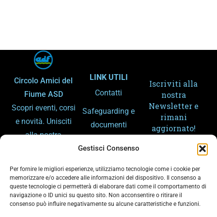
LINK UTILI
Circolo Amici del
Iscriviti alla
Contatti
Fiume ASD
nostra
Newsletter e
Scopri eventi, corsi
Safeguarding e
rimani
e novità. Unisciti
documenti
aggiornato!
alla nostra
Amministrazion
community e
Gestisci Consenso
e trasparente
condividi la
Per fornire le migliori esperienze, utilizziamo tecnologie come i cookie per
Gemellaggi
passione per lo
memorizzare e/o accedere alle informazioni del dispositivo. Il consenso a
queste tecnologie ci permetterà di elaborare dati come il comportamento di
sport e il fiume.
Arpa – Meteo
navigazione o ID unici su questo sito. Non acconsentire o ritirare il
consenso può influire negativamente su alcune caratteristiche e funzioni.
Arpa – Piene
Ho letto e